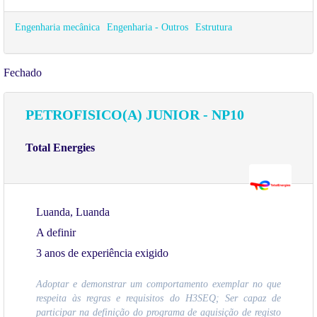
Engenharia mecânica
Engenharia - Outros
Estrutura
Fechado
PETROFISICO(A) JUNIOR - NP10
Total Energies
Luanda, Luanda
A definir
3 anos de experiência exigido
Adoptar e demonstrar um comportamento exemplar no que
respeita às regras e requisitos do H3SEQ; Ser capaz de
participar na definição do programa de aquisição de registo