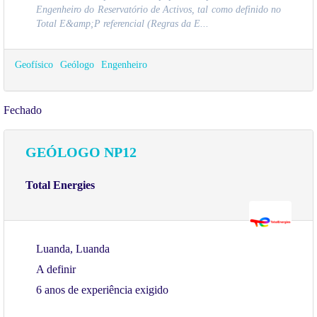
Engenheiro do Reservatório de Activos, tal como definido no
Total E&amp;P referencial (Regras da E...
Geofísico
Geólogo
Engenheiro
Fechado
GEÓLOGO NP12
Total Energies
Luanda, Luanda
A definir
6 anos de experiência exigido