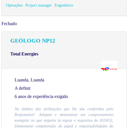
Operações
Project manager
Engenheiro
Fechado
GEÓLOGO NP12
Total Energies
Luanda, Luanda
A definir
6 anos de experiência exigido
No âmbito das atribuições que lhe são conferidas pelo
Responsável: Adoptar e demonstrar um comportamento
exemplar no que respeita às regras e requisitos do H3SEQ;
Demonstrar compreensão do papel e responsabilidades do