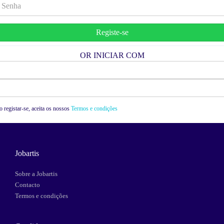
OR INICIAR COM
Facebook
Google
 registar-se, aceita os nossos
Termos e condições
Jobartis
Sobre a Jobartis
Contacto
Termos e condições