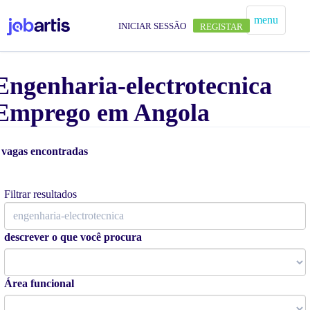
menu
INICIAR SESSÃO
REGISTAR
Engenharia-electrotecnica
Emprego em Angola
 vagas encontradas
Alertas de vagas
Filtrar resultados
descrever o que você procura
Área funcional