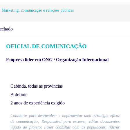
Marketing, comunicação e relações públicas
echado
OFICIAL DE COMUNICAÇÃO
Empresa líder em ONG / Organização Internacional
Cabinda, todas as provincias
A definir
2 anos de experiência exigido
Colaborar para desenvolver e implementar uma estratégia eficaz
de comunicação; Responsável para escrever, editar documentos
ligado ao projeto; Fazer consultas com as populações, liderar