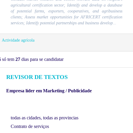
agricultural certification sector; Identify and develop a database
of potential farms, exporters, cooperatives, and agribusiness
clients; Assess market opportunities for AFRICERT certification
services; Identify potential partnerships and business develop...
Actividade agrícola
á só tem
27
dias para se candidatar
REVISOR DE TEXTOS
Empresa líder em Marketing / Publicidade
todas as cidades, todas as provincias
Contrato de serviços