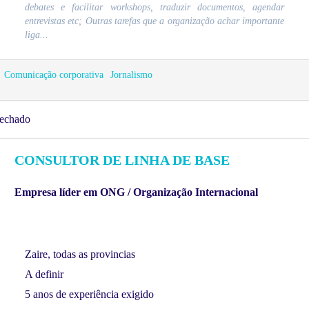
debates e facilitar workshops, traduzir documentos, agendar
entrevistas etc; Outras tarefas que a organização achar importante
liga...
Comunicação corporativa
Jornalismo
echado
CONSULTOR DE LINHA DE BASE
Empresa líder em ONG / Organização Internacional
Zaire, todas as provincias
A definir
5 anos de experiência exigido