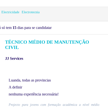
Electricidade
Electrotecnia
á só tem
15
dias para se candidatar
TÉCNICO MÉDIO DE MANUTENÇÃO
CIVIL
JJ Services
Luanda, todas as provincias
A definir
nenhuma experiência necessária!
Projecto para jovens com formação académica a nível médio