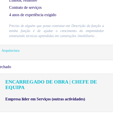
Luanda, Huambo
Contrato de serviços
4 anos de experiência exigido
Preciso de alguém que possa contratar-me Descrição da função a
minha função é de ajudar o crescimento do emprendedor
einstruindo técnicas aprendidas em cunstruções /imobíliario...
Arquitectura
echado
ENCARREGADO DE OBRA | CHEFE DE
EQUIPA
Empresa líder em Serviços (outras actividades)