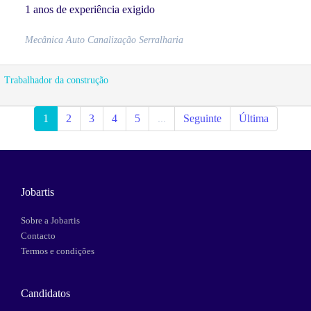
1 anos de experiência exigido
Mecânica Auto Canalização Serralharia
Trabalhador da construção
1
2
3
4
5
...
Seguinte
Última
Jobartis
Sobre a Jobartis
Contacto
Termos e condições
Candidatos