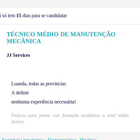
á só tem
15
dias para se candidatar
TÉCNICO MÉDIO DE MANUTENÇÃO
MECÂNICA
JJ Services
Luanda, todas as provincias
A definir
nenhuma experiência necessária!
Projecto para jovens com formação académica a nível médio
técnico.
Engenharia mecatrónica
Electromecânica
Mecânica