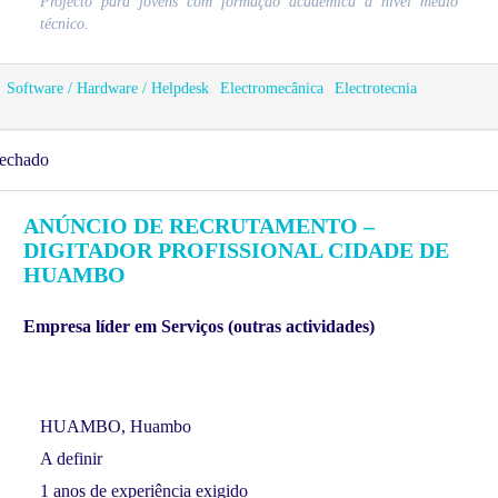
Projecto para jovens com formação académica a nível médio
técnico.
Software / Hardware / Helpdesk
Electromecânica
Electrotecnia
echado
ANÚNCIO DE RECRUTAMENTO –
DIGITADOR PROFISSIONAL CIDADE DE
HUAMBO
Empresa líder em Serviços (outras actividades)
HUAMBO, Huambo
A definir
1 anos de experiência exigido