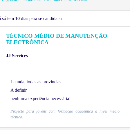
á só tem
10
dias para se candidatar
TÉCNICO MÉDIO DE MANUTENÇÃO
ELECTRÔNICA
JJ Services
Luanda, todas as provincias
A definir
nenhuma experiência necessária!
Projecto para jovens com formação académica a nível médio
técnico.