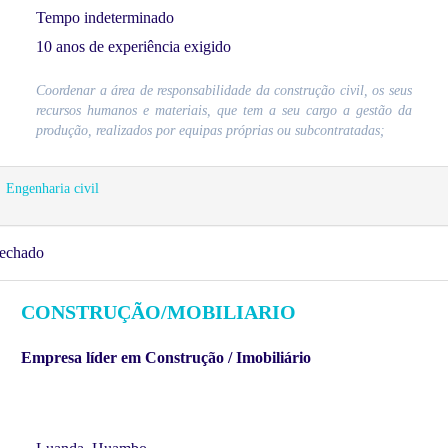
Tempo indeterminado
10 anos de experiência exigido
Coordenar a área de responsabilidade da construção civil, os seus
recursos humanos e materiais, que tem a seu cargo a gestão da
produção, realizados por equipas próprias ou subcontratadas;
Engenharia civil
echado
CONSTRUÇÃO/MOBILIARIO
Empresa líder em Construção / Imobiliário