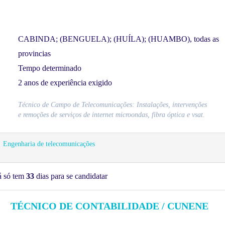
CABINDA; (BENGUELA); (HUÍLA); (HUAMBO), todas as
provincias
Tempo determinado
2 anos de experiência exigido
Técnico de Campo de Telecomunicações: Instalações, intervenções
e remoções de serviços de internet microondas, fibra óptica e vsat.
Engenharia de telecomunicações
á só tem
33
dias para se candidatar
TÉCNICO DE CONTABILIDADE / CUNENE