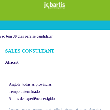
á só tem
30
dias para se candidatar
SALES CONSULTANT
Africert
Angola, todas as provincias
Tempo determinado
5 anos de experiência exigido
Conduct market research and collect relevant data on Angola’s