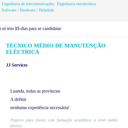
Engenharia de telecomunicações
Engenharia mecatrónica
Software / Hardware / Helpdesk
á só tem
15
dias para se candidatar
TÉCNICO MÉDIO DE MANUTENÇÃO
ELÉCTRICA
JJ Services
Luanda, todas as provincias
A definir
nenhuma experiência necessária!
Projecto para jovens com formação académica a nível médio
técnico.