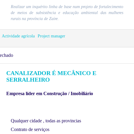
Realizar um inquérito linha de base num projeto de fortalecimento
de meios de subsistência e educação ambiental das mulheres
rurais na província de Zaire.
Actividade agrícola
Project manager
echado
CANALIZADOR É MECÂNICO E
SERRALHEIRO
Empresa líder em Construção / Imobiliário
Qualquer cidade , todas as provincias
Contrato de serviços