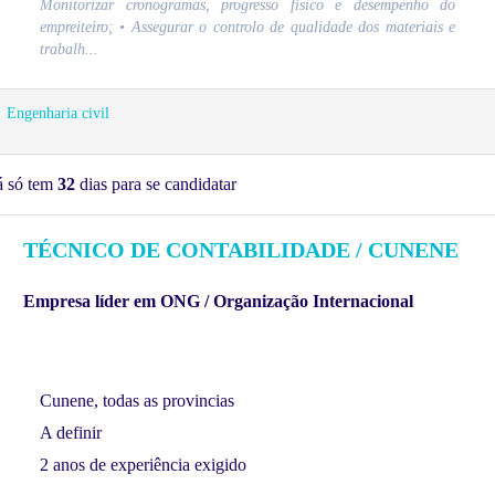
Monitorizar cronogramas, progresso físico e desempenho do
empreiteiro; • Assegurar o controlo de qualidade dos materiais e
trabalh...
Engenharia civil
á só tem
32
dias para se candidatar
TÉCNICO DE CONTABILIDADE / CUNENE
Empresa líder em ONG / Organização Internacional
Cunene, todas as provincias
A definir
2 anos de experiência exigido