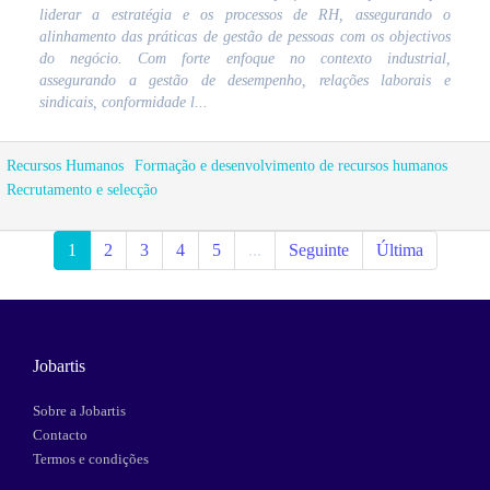
liderar a estratégia e os processos de RH, assegurando o
alinhamento das práticas de gestão de pessoas com os objectivos
do negócio. Com forte enfoque no contexto industrial,
assegurando a gestão de desempenho, relações laborais e
sindicais, conformidade l...
Recursos Humanos
Formação e desenvolvimento de recursos humanos
Recrutamento e selecção
1
2
3
4
5
...
Seguinte
Última
Jobartis
Sobre a Jobartis
Contacto
Termos e condições