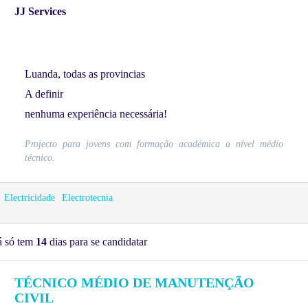
JJ Services
Luanda, todas as provincias
A definir
nenhuma experiência necessária!
Projecto para jovens com formação académica a nível médio
técnico.
Electricidade
Electrotecnia
á só tem
14
dias para se candidatar
TÉCNICO MÉDIO DE MANUTENÇÃO
CIVIL