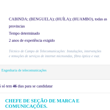
CABINDA; (BENGUELA); (HUÍLA); (HUAMBO), todas as
provincias
Tempo determinado
2 anos de experiência exigido
Técnico de Campo de Telecomunicações: Instalações, intervenções
e remoções de serviços de internet microondas, fibra óptica e vsat.
Engenharia de telecomunicações
á só tem
46
dias para se candidatar
CHEFE DE SEÇÃO DE MARCA E
COMUNICAÇÕES.