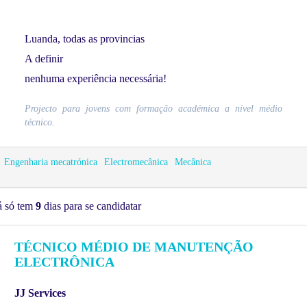
Luanda, todas as provincias
A definir
nenhuma experiência necessária!
Projecto para jovens com formação académica a nível médio
técnico.
Engenharia mecatrónica
Electromecânica
Mecânica
á só tem
9
dias para se candidatar
TÉCNICO MÉDIO DE MANUTENÇÃO
ELECTRÔNICA
JJ Services