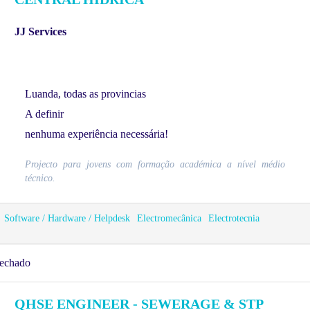
JJ Services
Luanda, todas as provincias
A definir
nenhuma experiência necessária!
Projecto para jovens com formação académica a nível médio
técnico.
Software / Hardware / Helpdesk
Electromecânica
Electrotecnia
echado
QHSE ENGINEER - SEWERAGE & STP