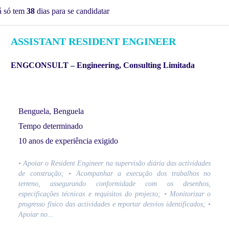
á só tem
38
dias para se candidatar
ASSISTANT RESIDENT ENGINEER
ENGCONSULT – Engineering, Consulting Limitada
Benguela, Benguela
Tempo determinado
10 anos de experiência exigido
• Apoiar o Resident Engineer na supervisão diária das actividades
de construção; • Acompanhar a execução dos trabalhos no
terreno, assegurando conformidade com os desenhos,
especificações técnicas e requisitos do projecto; • Monitorizar o
progresso físico das actividades e reportar desvios identificados; •
Apoiar no...