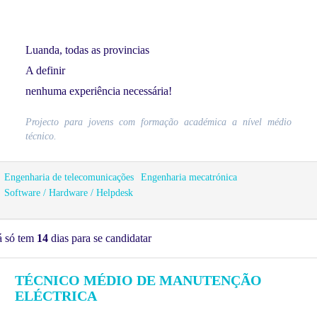
Luanda, todas as provincias
A definir
nenhuma experiência necessária!
Projecto para jovens com formação académica a nível médio
técnico.
Engenharia de telecomunicações
Engenharia mecatrónica
Software / Hardware / Helpdesk
á só tem
14
dias para se candidatar
TÉCNICO MÉDIO DE MANUTENÇÃO
ELÉCTRICA