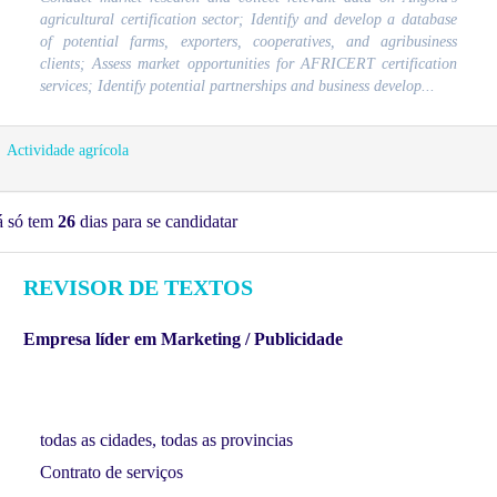
agricultural certification sector; Identify and develop a database
of potential farms, exporters, cooperatives, and agribusiness
clients; Assess market opportunities for AFRICERT certification
services; Identify potential partnerships and business develop...
Actividade agrícola
á só tem
26
dias para se candidatar
REVISOR DE TEXTOS
Empresa líder em Marketing / Publicidade
todas as cidades, todas as provincias
Contrato de serviços