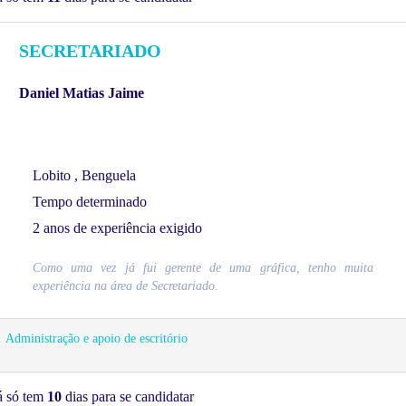
SECRETARIADO
Daniel Matias Jaime
Lobito , Benguela
Tempo determinado
2 anos de experiência exigido
Como uma vez já fui gerente de uma gráfica, tenho muita
experiência na área de Secretariado.
Administração e apoio de escritório
á só tem
10
dias para se candidatar