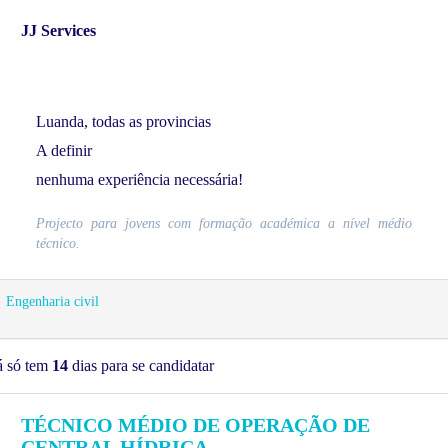
JJ Services
Luanda, todas as provincias
A definir
nenhuma experiência necessária!
Projecto para jovens com formação académica a nível médio
técnico.
Engenharia civil
á só tem
14
dias para se candidatar
TÉCNICO MÉDIO DE OPERAÇÃO DE
CENTRAL HÍDRICA