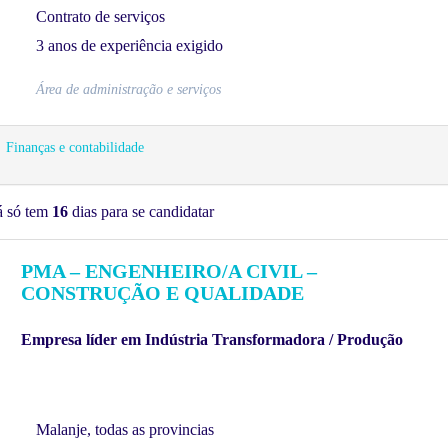
Contrato de serviços
3 anos de experiência exigido
Área de administração e serviços
Finanças e contabilidade
á só tem
16
dias para se candidatar
PMA – ENGENHEIRO/A CIVIL –
CONSTRUÇÃO E QUALIDADE
Empresa líder em Indústria Transformadora / Produção
Malanje, todas as provincias