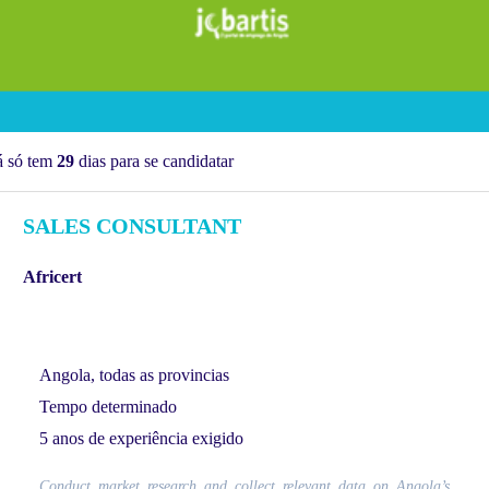
á só tem
29
dias para se candidatar
SALES CONSULTANT
Africert
Angola, todas as provincias
Tempo determinado
5 anos de experiência exigido
Conduct market research and collect relevant data on Angola’s