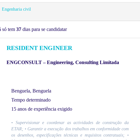
Engenharia civil
á só tem
37
dias para se candidatar
RESIDENT ENGINEER
ENGCONSULT – Engineering, Consulting Limitada
Benguela, Benguela
Tempo determinado
15 anos de experiência exigido
• Supervisionar e coordenar as actividades de construção da
ETAR; • Garantir a execução dos trabalhos em conformidade com
os desenhos, especificações técnicas e requisitos contratuais; •