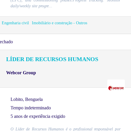
(EPC), and commissioning phases.Progress Tracking: Monitor
daily/weekly site progre...
Engenharia civil
Imobiliário e construção - Outros
echado
LÍDER DE RECURSOS HUMANOS
Webcor Group
Lobito, Benguela
Tempo indeterminado
5 anos de experiência exigido
O Líder de Recursos Humanos é o profissional responsável por