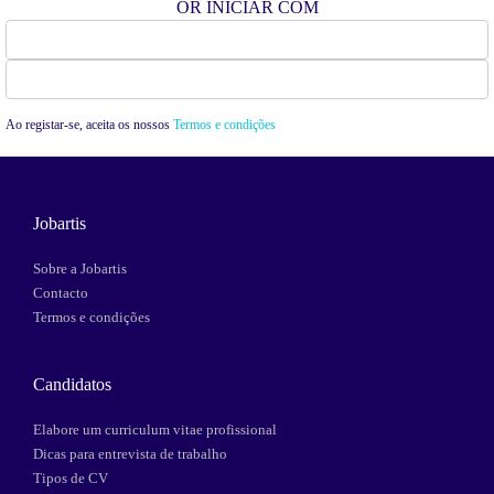
OR INICIAR COM
Facebook
Google
Ao registar-se, aceita os nossos
Termos e condições
Jobartis
Sobre a Jobartis
Contacto
Termos e condições
Candidatos
Elabore um curriculum vitae profissional
Dicas para entrevista de trabalho
Tipos de CV