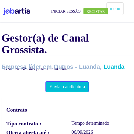
menu
INICIAR SESSÃO
REGISTAR
Gestor(a) de Canal
Grossista.
Empresa líder em Outros - Luanda,
Luanda
Já só tem
32
dias para se candidatar
Enviar candidatura
Contrato
Tipo contrato
Tempo determinado
Oferta aberta até
06/09/2026