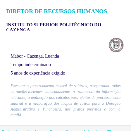
DIRETOR DE RECURSOS HUMANOS
INSTITUTO SUPERIOR POLITÉCNICO DO
CAZENGA
Mabor - Cazenga, Luanda
Tempo indeterminado
5 anos de experiência exigido
Executar o processamento mensal de salários, assegurando todas
as tarefas inerentes, nomeadamente: o tratamento da informação
relevante, a realização dos cálculos para efeitos de processamento
salarial e a elaboração dos mapas de custos para a Direcção
Administrativa e Financeira, nos prazos previstos e com a
qualid...