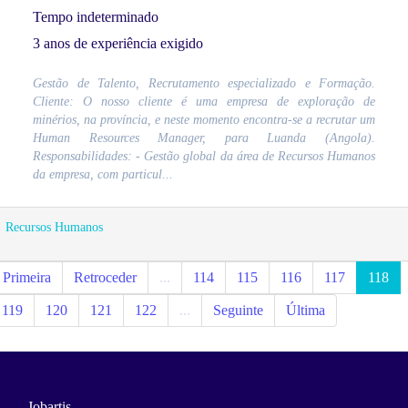
Tempo indeterminado
3 anos de experiência exigido
Gestão de Talento, Recrutamento especializado e Formação.
Cliente: O nosso cliente é uma empresa de exploração de
minérios, na província, e neste momento encontra-se a recrutar um
Human Resources Manager, para Luanda (Angola).
Responsabilidades: - Gestão global da área de Recursos Humanos
da empresa, com particul...
Recursos Humanos
Primeira
Retroceder
...
114
115
116
117
118
119
120
121
122
...
Seguinte
Última
Jobartis