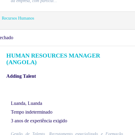
da empresa, com particul...
Recursos Humanos
echado
HUMAN RESOURCES MANAGER
(ANGOLA)
Adding Talent
Luanda, Luanda
Tempo indeterminado
3 anos de experiência exigido
Gestão de Talento, Recrutamento especializado e Formação.