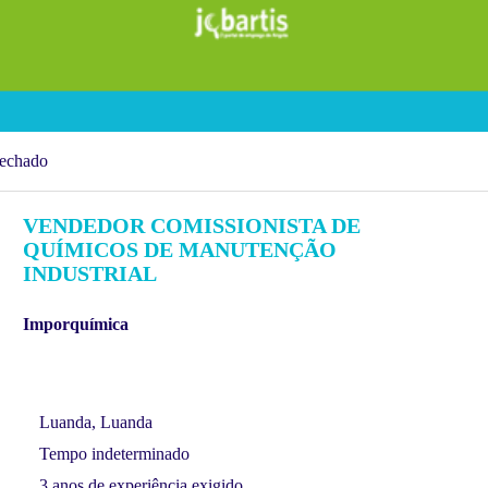
echado
VENDEDOR COMISSIONISTA DE
QUÍMICOS DE MANUTENÇÃO
INDUSTRIAL
Imporquímica
Luanda, Luanda
Tempo indeterminado
3 anos de experiência exigido