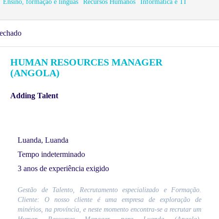
Ensino, formação e línguas
Recursos Humanos
Informática e TI
echado
HUMAN RESOURCES MANAGER
(ANGOLA)
Adding Talent
Luanda, Luanda
Tempo indeterminado
3 anos de experiência exigido
Gestão de Talento, Recrutamento especializado e Formação.
Cliente: O nosso cliente é uma empresa de exploração de
minérios, na província, e neste momento encontra-se a recrutar um