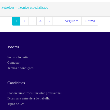
Petróleos – Técnico especializado
1
2
3
4
5
...
Seguinte
Última
Jobartis
Sobre a Jobartis
Contacto
Termos e condições
Candidatos
Elabore um curriculum vitae profissional
Dicas para entrevista de trabalho
Tipos de CV