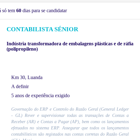
á só tem
60
dias para se candidatar
CONTABILISTA SÉNIOR
Indústria transformadora de embalagens plásticas e de ráfia
(polipropileno)
Km 30, Luanda
A definir
5 anos de experiência exigido
Governação do ERP e Controlo do Razão Geral (General Ledger
- GL) Rever e supervisionar todas as transações de Contas a
Receber (AR) e Contas a Pagar (AP), bem como os lançamentos
efetuados no sistema ERP. Assegurar que todos os lançamentos
contabilísticos são registados nas contas corretas do Razão Geral