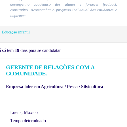
desempenho académico dos alunos e fornecer feedback
construtivo. Acompanhar o progresso individual dos estudantes e
implemen...
Educação infantil
á só tem
19
dias para se candidatar
GERENTE DE RELAÇÕES COM A
COMUNIDADE.
Empresa líder em Agricultura / Pesca / Silvicultura
Luena, Moxico
Tempo determinado