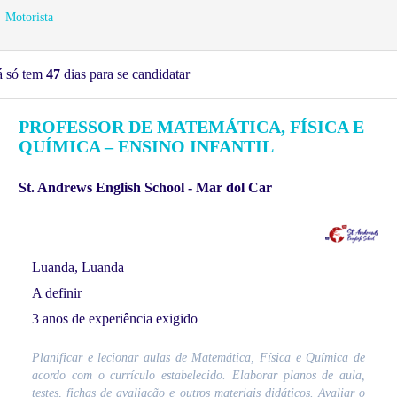
Motorista
á só tem
47
dias para se candidatar
PROFESSOR DE MATEMÁTICA, FÍSICA E
QUÍMICA – ENSINO INFANTIL
St. Andrews English School - Mar dol Car
Luanda, Luanda
A definir
3 anos de experiência exigido
Planificar e lecionar aulas de Matemática, Física e Química de
acordo com o currículo estabelecido. Elaborar planos de aula,
testes, fichas de avaliação e outros materiais didáticos. Avaliar o