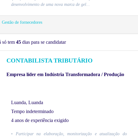
desenvolvimento de uma nova marca de gel...
Gestão de fornecedores
á só tem
45
dias para se candidatar
CONTABILISTA TRIBUTÁRIO
Empresa líder em Indústria Transformadora / Produção
Luanda, Luanda
Tempo indeterminado
4 anos de experiência exigido
• Participar na elaboração, monitorização e atualização do