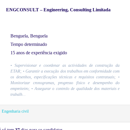
ENGCONSULT – Engineering, Consulting Limitada
Benguela, Benguela
Tempo determinado
15 anos de experiência exigido
• Supervisionar e coordenar as actividades de construção da
ETAR; • Garantir a execução dos trabalhos em conformidade com
os desenhos, especificações técnicas e requisitos contratuais; •
Monitorizar cronogramas, progresso físico e desempenho do
empreiteiro; • Assegurar o controlo de qualidade dos materiais e
trabalh...
Engenharia civil
á só tem
37
dias para se candidatar