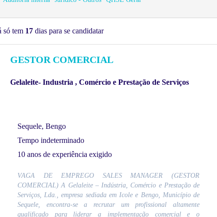
á só tem
17
dias para se candidatar
GESTOR COMERCIAL
Gelaleite- Industria , Comércio e Prestação de Serviços
Sequele, Bengo
Tempo indeterminado
10 anos de experiência exigido
VAGA DE EMPREGO SALES MANAGER (GESTOR
COMERCIAL) A Gelaleite – Indústria, Comércio e Prestação de
Serviços, Lda., empresa sediada em Icole e Bengo, Município de
Sequele, encontra-se a recrutar um profissional altamente
qualificado para liderar a implementação comercial e o