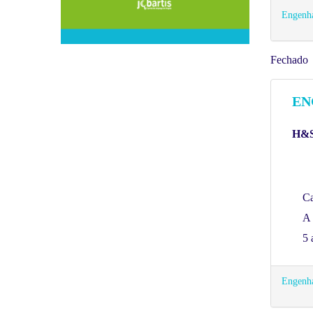
Engenha
Fechado
EN
H&S
C
A 
5 
Engenha