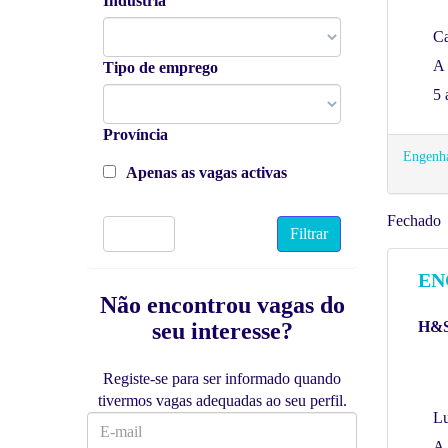
Indústria
Ca
A 
Tipo de emprego
5 
Província
Engenha
Apenas as vagas activas
Fechado
Limpar
EN
Não encontrou vagas do
seu interesse?
H&S
Registe-se para ser informado quando
tivermos vagas adequadas ao seu perfil.
Lu
A 