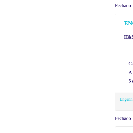
Fechado
EN
H&S
C
A 
5 
Engenha
Fechado