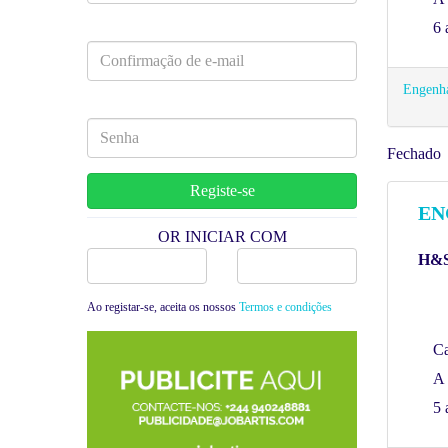
6 
Engenha
Fechado
EN
OR INICIAR COM
H&S
Facebook
Google
Ao registar-se, aceita os nossos
Termos e condições
C
A 
5 