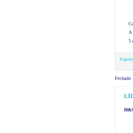
C
A 
5 
Engenha
Fechado
LÍ
H&S