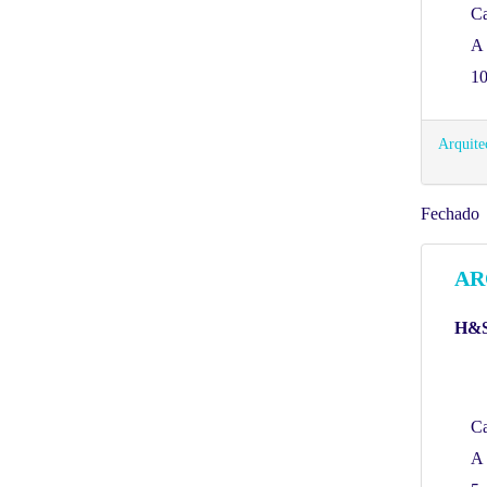
C
A 
10
Arquite
Fechado
AR
H&S
C
A 