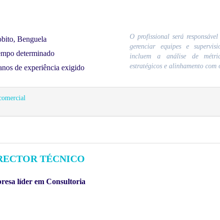
O profissional será responsável
bito, Benguela
gerenciar equipes e supervisi
mpo determinado
incluem a análise de métri
estratégicos e alinhamento com o
anos de experiência exigido
comercial
RECTOR TÉCNICO
esa líder em Consultoria