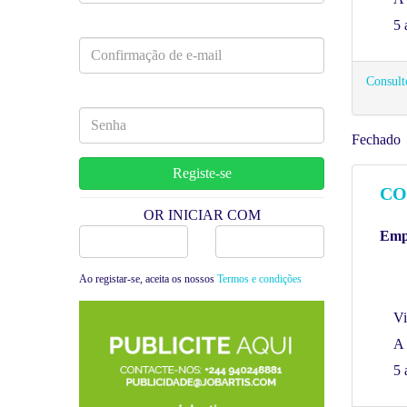
5 
Consulto
Fechado
CO
OR INICIAR COM
Empr
Facebook
Google
Ao registar-se, aceita os nossos
Termos e condições
Vi
A 
5 