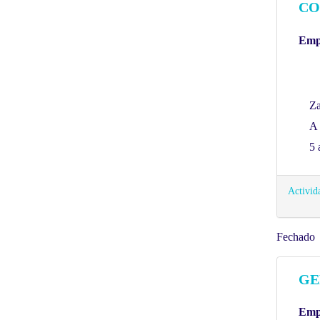
CO
Empr
Za
A 
5 
Activid
Fechado
GE
Empr