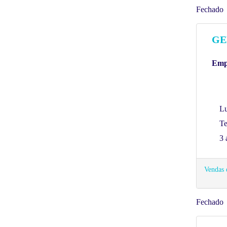
Fechado
GE
Empr
Lu
Te
3 
Vendas 
Fechado