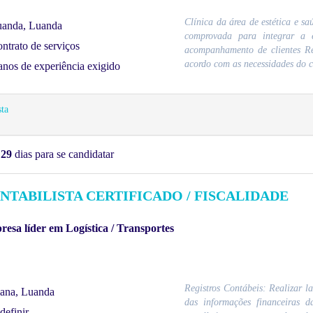
Clínica da área de estética e s
anda, Luanda
comprovada para integrar a e
ntrato de serviços
acompanhamento de clientes Re
acordo com as necessidades do c
anos de experiência exigido
sta
m
29
dias para se candidatar
NTABILISTA CERTIFICADO / FISCALIDADE
esa líder em Logística / Transportes
Registros Contábeis: Realizar l
ana, Luanda
das informações financeiras d
definir