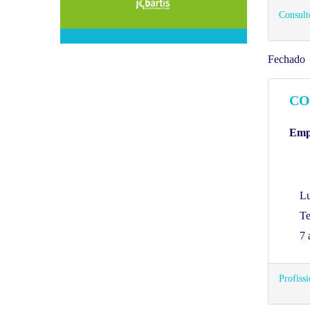
Consulto
Fechado
CO
Empr
Lu
Te
7 
Profissi