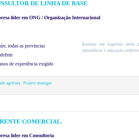
NSULTOR DE LINHA DE BASE
esa líder em ONG / Organização Internacional
Realizar um inquérito linha 
ire, todas as provincias
subsistência e educação ambienta
definir
anos de experiência exigido
ade agrícola
Project manager
RENTE COMERCIAL.
esa líder em Consultoria