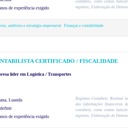
contábeis, como contas bancári
registros; Elaboração de Demons
anos de experiência exigido
ria, auditoria e estratégia empresarial
Finanças e contabilidade
NTABILISTA CERTIFICADO / FISCALIDADE
esa líder em Logística / Transportes
Registros Contábeis: Realizar l
ana, Luanda
das informações financeiras d
definir
contábeis, como contas bancári
registros; Elaboração de Demons
anos de experiência exigido