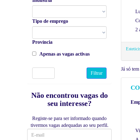
Indústria
Lu
Co
Tipo de emprego
2 
Província
Estetici
Apenas as vagas activas
Já só te
Limpar
CO
Não encontrou vagas do
seu interesse?
Empr
Registe-se para ser informado quando
tivermos vagas adequadas ao seu perfil.
Vi
A 