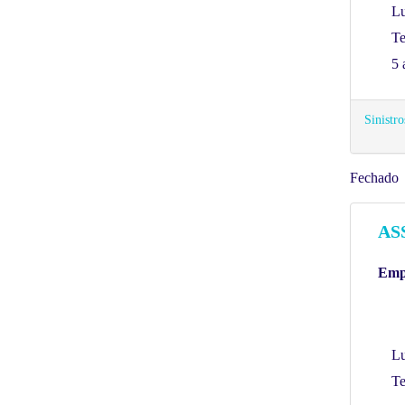
Lu
Te
5 
Sinistro
Fechado
AS
Empr
Lu
Te