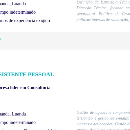
Definição da Estratégia Técni
anda, Luanda
Direcção Técnica, focando na 
mpo indeterminado
seguradora. Políticas de Ges
políticas internas de subscrição, 
anos de experiência exigido
s
SISTENTE PESSOAL
esa líder em Consultoria
Gestão de agenda e compromiss
anda, Luanda
telefónico e gestão de e-mails
mpo indeterminado
viagens e deslocações; Gestão 
prazos; Apoio em assuntos pessoa