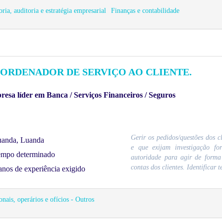
ria, auditoria e estratégia empresarial
Finanças e contabilidade
ORDENADOR DE SERVIÇO AO CLIENTE.
esa líder em Banca / Serviços Financeiros / Seguros
Gerir os pedidos/questões dos 
anda, Luanda
e que exijam investigação fo
mpo determinado
autoridade para agir de forma
contas dos clientes. Identificar t
anos de experiência exigido
onais, operários e ofícios - Outros