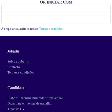
OR INICIAR COM
Facebook
Google
Ao registar-se, aceita os nossos
Termos e condições
Jobartis
Sobre a Jobartis
Contacto
Termos e condições
Candidatos
Elabore um curriculum vitae profissional
Dicas para entrevista de trabalho
Tipos de CV