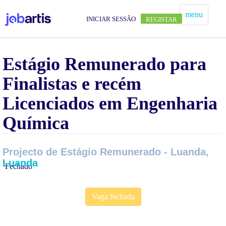
menu
INICIAR SESSÃO
REGISTAR
Estágio Remunerado para
Finalistas e recém
Licenciados em Engenharia
Química
Projecto de Estágio Remunerado - Luanda,
Luanda
Fechado
Vaga fechada