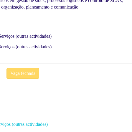
cos em gestão de stock, processos logísticos e controlo de SLA’s;
 organização, planeamento e comunicação.
erviços (outras actividades)
erviços (outras actividades)
Vaga fechada
viços (outras actividades)