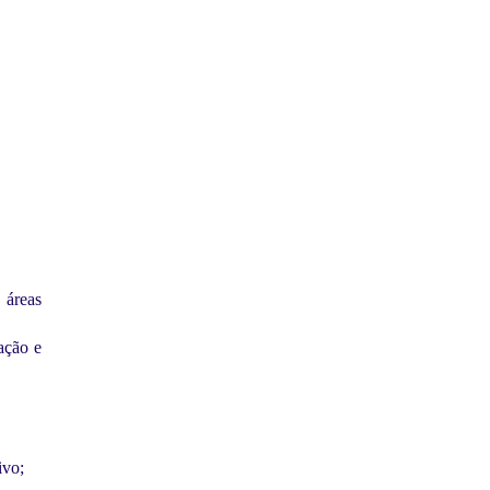
 áreas
ação e
ivo;