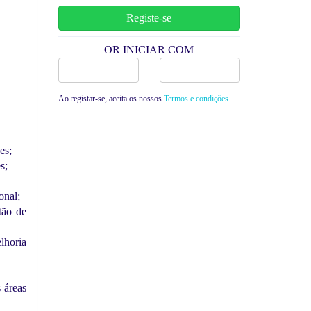
OR INICIAR COM
Facebook
Google
Ao registar-se, aceita os nossos
Termos e condições
es;
s;
onal;
tão de
lhoria
 áreas