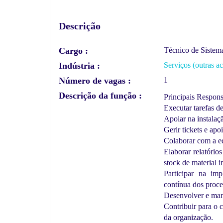
Descrição
Cargo
Técnico de Siste
Indústria
Serviços (outras ac
Número de vagas
1
Descrição da função
Principais Respons
Executar tarefas d
Apoiar na instalaç
Gerir tickets e apo
Colaborar com a eq
Elaborar relatório
stock de material i
Participar na im
contínua dos proce
Desenvolver e mant
Contribuir para o 
da organização.