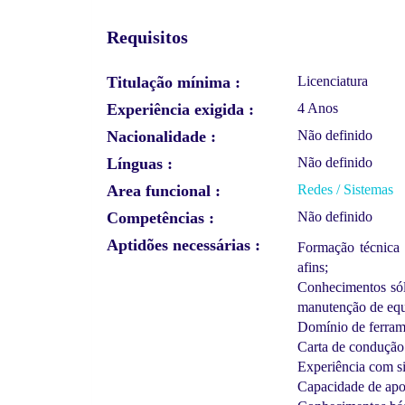
Requisitos
Titulação mínima
Licenciatura
Experiência exigida
4 Anos
Nacionalidade
Não definido
Línguas
Não definido
Area funcional
Redes / Sistemas
Competências
Não definido
Aptidões necessárias
Formação técnica 
afins;
Conhecimentos sól
manutenção de equ
Domínio de ferrame
Carta de condução 
Experiência com si
Capacidade de apoi