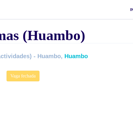
I
emas (Huambo)
actividades) - Huambo,
Huambo
Vaga fechada