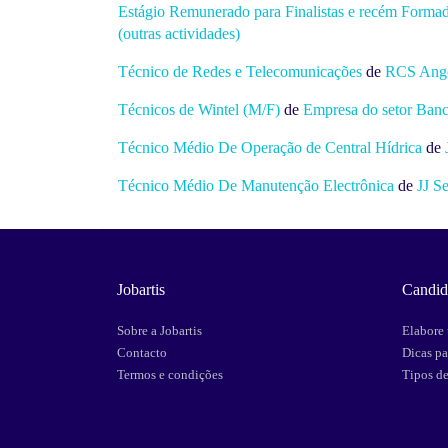
Estágio Remunerado para Finalistas e recém Forma
(outras actividades)
Técnico de Redes e Telecomunicações
de
RCS Ang
Técnicos de Wintel (M/F)
de
Empresa do setor Banc
Técnico Médio De Operação de Central Hídrica
de
Técnico Médio De Manutenção Electrônica
de
JJ S
Jobartis
Candid
Sobre a Jobartis
Elabore 
Contacto
Dicas pa
Termos e condições
Tipos d