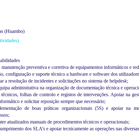
mas (Huambo)
tividades)
abilidades
e manutenção preventiva e corretiva de equipamentos informáticos e red
ão, configuração e suporte técnico a hardware e software dos utilizadore
iar a resolução de incidentes e solicitações no sistema de helpdesk;
uipa administrativa na organização de documentação técnica e operaci
s técnicos, folhas de controlo e registos de intervenções. Apoiar na ges
nformático e solicitar reposição sempre que necessário;
plementação de boas práticas organizacionais (5S) e apoiar na me
ssos;
er atualizados manuais de procedimentos técnicos e operacionais;
cumprimento dos SLA’s e apoiar tecnicamente as operações nas diversas