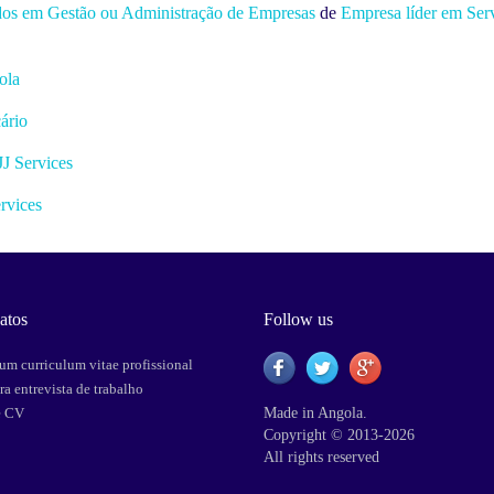
dos em Gestão ou Administração de Empresas
de
Empresa líder em Ser
ola
ário
JJ Services
ervices
atos
Follow us
um curriculum vitae profissional
ra entrevista de trabalho
e CV
Made in Angola.
Copyright © 2013-2026
All rights reserved