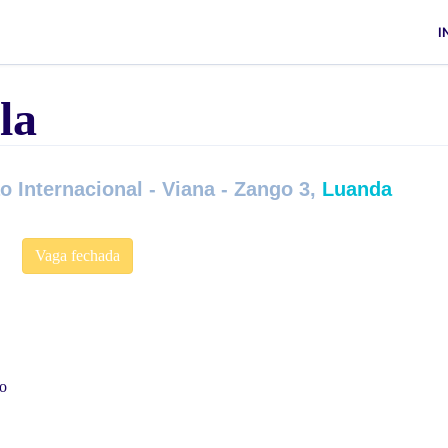
I
la
 Internacional - Viana - Zango 3,
Luanda
Vaga fechada
o