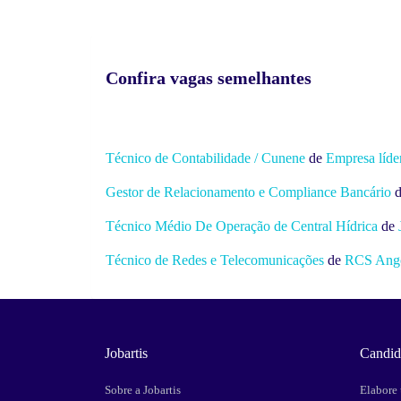
Confira vagas semelhantes
Técnico de Contabilidade / Cunene
de
Empresa líde
Gestor de Relacionamento e Compliance Bancário
Técnico Médio De Operação de Central Hídrica
de
Técnico de Redes e Telecomunicações
de
RCS Ang
Jobartis
Candid
Sobre a Jobartis
Elabore 