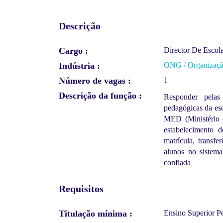
Descrição
Cargo
Director De Escol
Indústria
ONG / Organização
Número de vagas
1
Descrição da função
Responder pelas 
pedagógicas da esc
MED (Ministério d
estabelecimento d
matrícula, transfe
alunos no sistema
confiada
Requisitos
Titulação mínima
Ensino Superior P