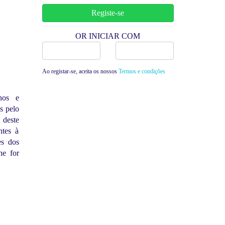
OR INICIAR COM
Facebook
Google
Ao registar-se, aceita os nossos
Termos e condições
anos e
s pelo
 deste
ntes à
es dos
he for