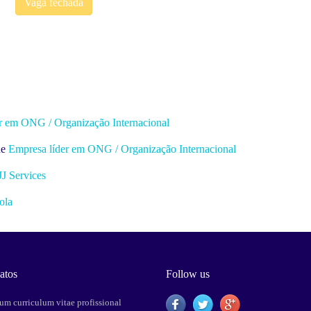
Vaga fechada
r em ONG / Organização Internacional
de
Empresa líder em ONG / Organização Internacional
JJ Services
ola
atos
Follow us
um curriculum vitae profissional