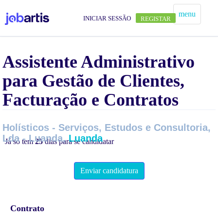
menu
INICIAR SESSÃO
REGISTAR
Assistente Administrativo
para Gestão de Clientes,
Facturação e Contratos
Holísticos - Serviços, Estudos e Consultoria,
Lda - Luanda,
Luanda
Já só tem
25
dias para se candidatar
Enviar candidatura
Contrato