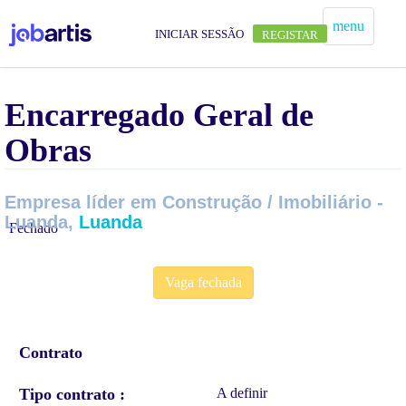
menu
INICIAR SESSÃO
REGISTAR
Encarregado Geral de
Obras
Empresa líder em Construção / Imobiliário -
Luanda,
Luanda
Fechado
Vaga fechada
Contrato
Tipo contrato
A definir