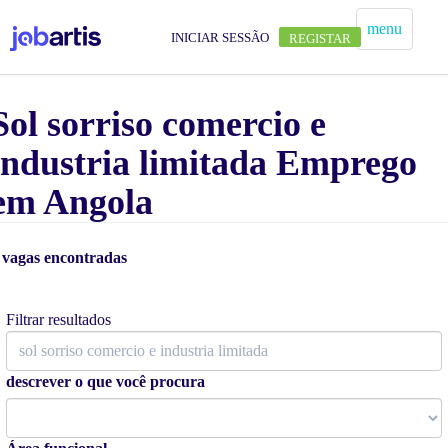
menu
INICIAR SESSÃO
REGISTAR
Sol sorriso comercio e
industria limitada Emprego
em Angola
 vagas encontradas
Alertas de vagas
Filtrar resultados
descrever o que você procura