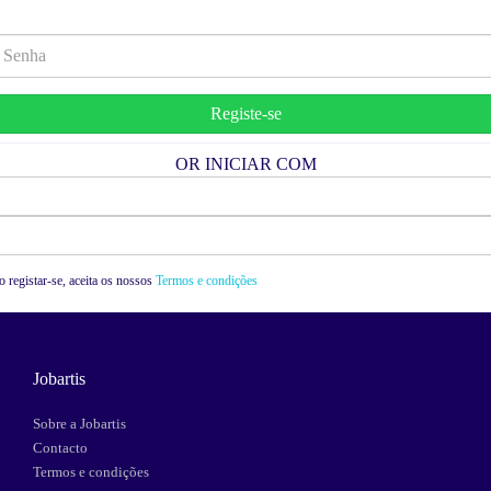
OR INICIAR COM
Facebook
Google
 registar-se, aceita os nossos
Termos e condições
Jobartis
Sobre a Jobartis
Contacto
Termos e condições