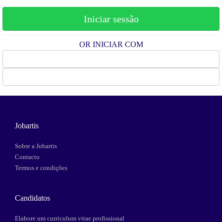
OR INICIAR COM
Facebook
Google
Jobartis
Sobre a Jobartis
Contacto
Termos e condições
Candidatos
Elabore um curriculum vitae profissional