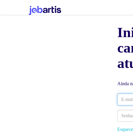
In
ca
at
Ainda n
Esquece