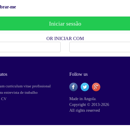
brar-me
OR INICIAR COM
Facebook
Google
atos
Follow us
um curriculum vitae profissional
ra entrevista de trabalho
e CV
Made in Angola.
Copyright © 2013-2026
All rights reserved