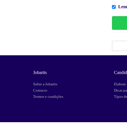
Lem
Jobartis
Candid
Sobre a Jobartis
Elabore 
Contacto
Dicas pa
Termos e condições
Tipos d