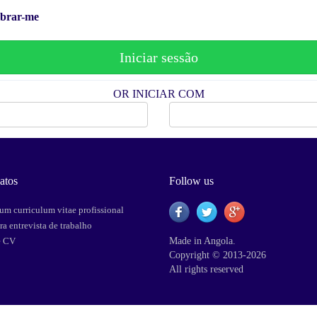
brar-me
OR INICIAR COM
Facebook
Google
atos
Follow us
um curriculum vitae profissional
ra entrevista de trabalho
e CV
Made in Angola.
Copyright © 2013-2026
All rights reserved