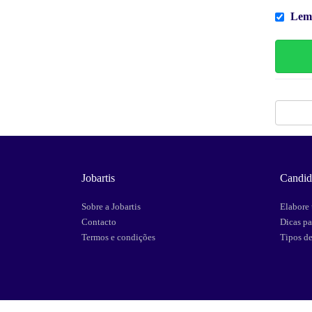
Lem
Jobartis
Candid
Sobre a Jobartis
Elabore 
Contacto
Dicas pa
Termos e condições
Tipos d