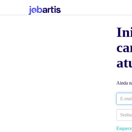
In
ca
at
Ainda n
Esquece